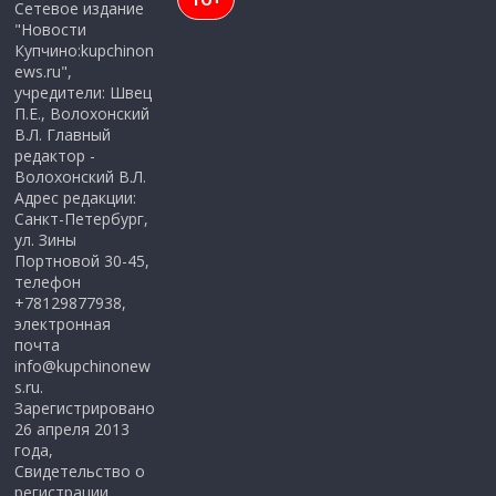
Сетевое издание
"Новости
Купчино:kupchinon
ews.ru",
учредители: Швец
П.Е., Волохонский
В.Л. Главный
редактор -
Волохонский В.Л.
Адрес редакции:
Санкт-Петербург,
ул. Зины
Портновой 30-45,
телефон
+78129877938,
электронная
почта
info@kupchinonew
s.ru.
Зарегистрировано
26 апреля 2013
года,
Свидетельство о
регистрации