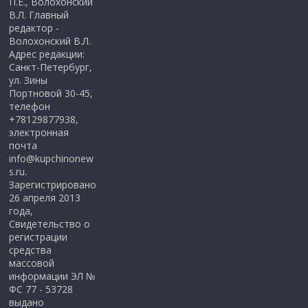
П.Е., Волохонский
В.Л. Главный
редактор -
Волохонский В.Л.
Адрес редакции:
Санкт-Петербург,
ул. Зины
Портновой 30-45,
телефон
+78129877938,
электронная
почта
info@kupchinonew
s.ru.
Зарегистрировано
26 апреля 2013
года,
Свидетельство о
регистрации
средства
массовой
информации ЭЛ №
ФС 77 - 53728
выдано