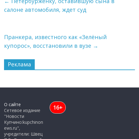
←
Петербурженку, оставившую сына в
салоне автомобиля, ждет суд
Пранкера, известного как «Зелёный
купорос», восстановили в вузе
→
Реклама
О сайте
16+
Сетевое издание
"Новости
Купчино:kupchinon
ews.ru",
учредители: Швец