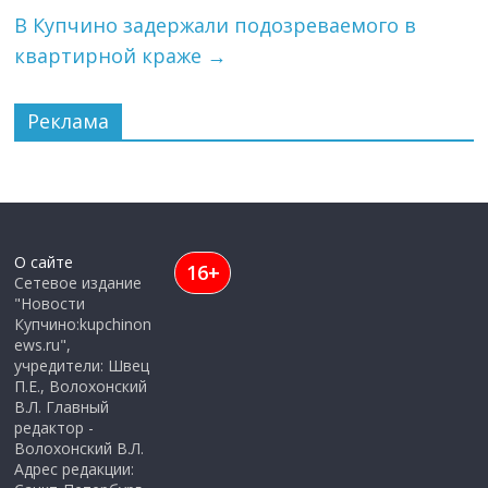
В Купчино задержали подозреваемого в
квартирной краже
→
Реклама
О сайте
16+
Сетевое издание
"Новости
Купчино:kupchinon
ews.ru",
учредители: Швец
П.Е., Волохонский
В.Л. Главный
редактор -
Волохонский В.Л.
Адрес редакции: