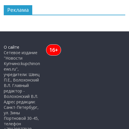
Реклама
О сайте
16+
Сетевое издание
"Новости
Купчино:kupchinon
ews.ru",
учредители: Швец
П.Е., Волохонский
В.Л. Главный
редактор -
Волохонский В.Л.
Адрес редакции:
Санкт-Петербург,
ул. Зины
Портновой 30-45,
телефон