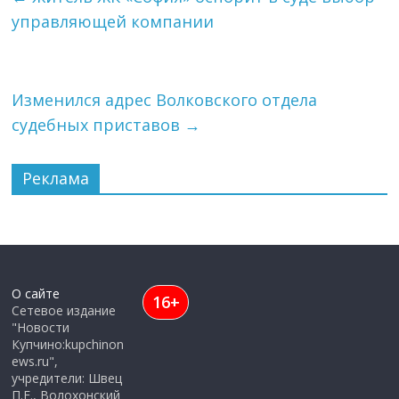
управляющей компании
Изменился адрес Волковского отдела
судебных приставов
→
Реклама
О сайте
16+
Сетевое издание
"Новости
Купчино:kupchinon
ews.ru",
учредители: Швец
П.Е., Волохонский