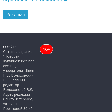
Реклама
О сайте
16+
Сетевое издание
"Новости
Купчино:kupchinon
ews.ru",
учредители: Швец
П.Е., Волохонский
В.Л. Главный
редактор -
Волохонский В.Л.
Адрес редакции:
Санкт-Петербург,
ул. Зины
Портновой 30-45,