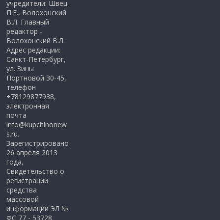
учредители: Швец
П.Е., Волохонский
В.Л. Главный
редактор -
Волохонский В.Л.
Адрес редакции:
Санкт-Петербург,
ул. Зины
Портновой 30-45,
телефон
+78129877938,
электронная
почта
info@kupchinonew
s.ru.
Зарегистрировано
26 апреля 2013
года,
Свидетельство о
регистрации
средства
массовой
информации ЭЛ №
ФС 77 - 53728