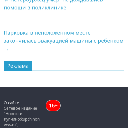
помощи в поликлинике
Парковка в неположенном месте
закончилась эвакуацией машины с ребенком
→
Реклама
О сайте
16+
Сетевое издание
"Новости
Купчино:kupchinon
ews.ru",