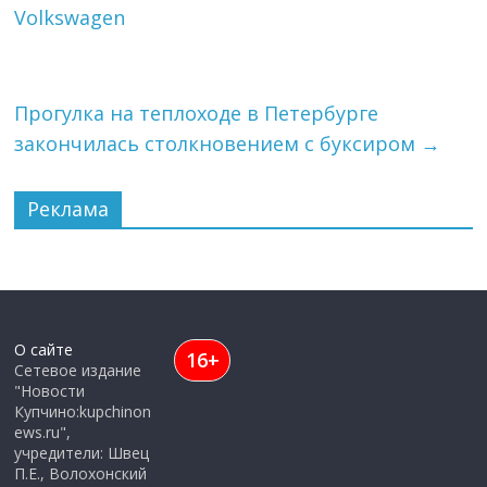
Volkswagen
Прогулка на теплоходе в Петербурге
закончилась столкновением с буксиром
→
Реклама
О сайте
16+
Сетевое издание
"Новости
Купчино:kupchinon
ews.ru",
учредители: Швец
П.Е., Волохонский