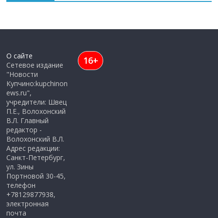
О сайте
16+
Сетевое издание
"Новости
Купчино:kupchinon
ews.ru",
учредители: Швец
П.Е., Волохонский
В.Л. Главный
редактор -
Волохонский В.Л.
Адрес редакции:
Санкт-Петербург,
ул. Зины
Портновой 30-45,
телефон
+78129877938,
электронная
почта