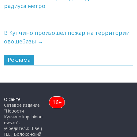
радиуса метро
В Купчино произошел пожар на территории
овощебазы
→
Реклама
О сайте
16+
Сетевое издание
"Новости
Купчино:kupchinon
ews.ru",
учредители: Швец
П.Е., Волохонский