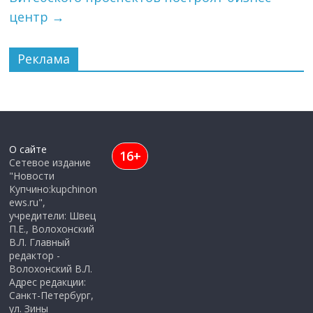
центр
→
Реклама
О сайте
16+
Сетевое издание
"Новости
Купчино:kupchinon
ews.ru",
учредители: Швец
П.Е., Волохонский
В.Л. Главный
редактор -
Волохонский В.Л.
Адрес редакции:
Санкт-Петербург,
ул. Зины