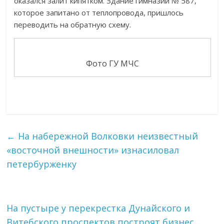
оказался залит кипятком. Здание гимназии № 587,
которое запитано от теплопровода, пришлось
переводить на обратную схему.
Фото ГУ МЧС
←
На набережной Волковки неизвестный
«восточной внешности» изнасиловал
петербурженку
На пустыре у перекрестка Дунайского и
Витебского проспектов построят бизнес