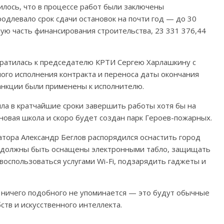
лось, что в процессе работ были заключены
одлевало срок сдачи остановок на почти год — до 30
шую часть финансирования строительства, 23 331 376,44
братилась к председателю КРТИ Сергею Харлашкину с
ого исполнения контракта и переноса даты окончания
анкции были применены к исполнителю.
ла в кратчайшие сроки завершить работы хотя бы на
новая школа и скоро будет создан парк Героев-пожарных.
атора Александр Беглов распорядился оснастить город
 должны быть оснащены электронными табло, защищать
воспользоваться услугами Wi-Fi, подзарядить гаджеты и
и ничего подобного не упоминается — это будут обычные
тв и искусственного интеллекта.