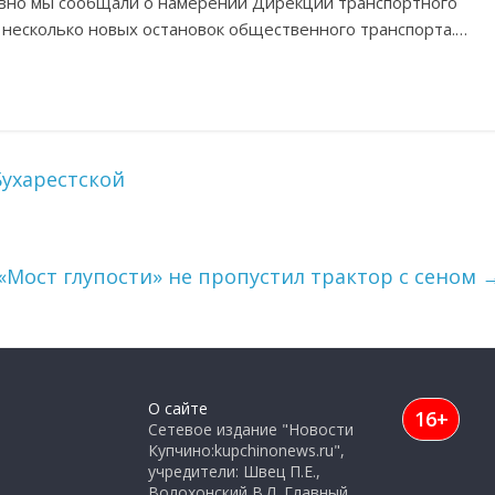
вно мы сообщали о намерении Дирекции транспортного
 несколько новых остановок общественного транспорта.…
ухарестской
«Мост глупости» не пропустил трактор с сеном
О сайте
16+
Сетевое издание "Новости
Купчино:kupchinonews.ru",
учредители: Швец П.Е.,
Волохонский В.Л. Главный