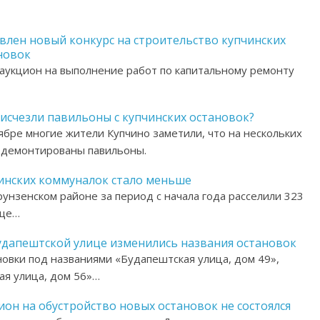
влен новый конкурс на строительство купчинских
новок
 аукцион на выполнение работ по капитальному ремонту
 исчезли павильоны с купчинских остановок?
ябре многие жители Купчино заметили, что на нескольких
 демонтированы павильоны.
инских коммуналок стало меньше
унзенском районе за период с начала года расселили 323
еще…
удапештской улице изменились названия остановок
овки под названиями «Будапештская улица, дом 49»,
ая улица, дом 56»…
ион на обустройство новых остановок не состоялся