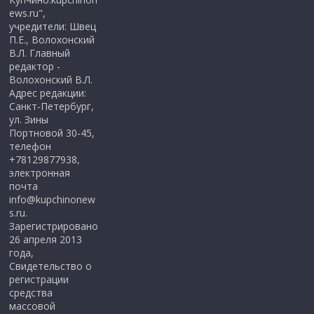
ews.ru",
учредители: Швец
П.Е., Волохонский
В.Л. Главный
редактор -
Волохонский В.Л.
Адрес редакции:
Санкт-Петербург,
ул. Зины
Портновой 30-45,
телефон
+78129877938,
электронная
почта
info@kupchinonew
s.ru.
Зарегистрировано
26 апреля 2013
года,
Свидетельство о
регистрации
средства
массовой