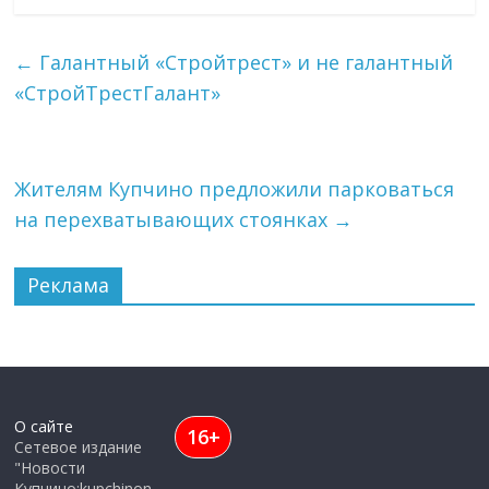
←
Галантный «Стройтрест» и не галантный
«СтройТрестГалант»
Жителям Купчино предложили парковаться
на перехватывающих стоянках
→
Реклама
О сайте
16+
Сетевое издание
"Новости
Купчино:kupchinon