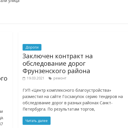
пали улица
Дороги
Заключен контракт на
обследование дорог
Фрунзенского района
ого
19.03.2021
ремонт
ГУП «Центр комплексного благоустройства»
разместил на сайте Госзакупок серию тендеров на
обследование дорог в разных районах Санкт-
Петербурга. По результатам торгов,
ии
а.
Читать далее
47