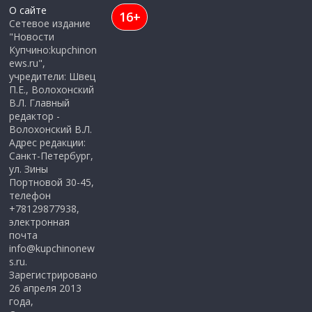
О сайте
16+
Сетевое издание
"Новости
Купчино:kupchinon
ews.ru",
учредители: Швец
П.Е., Волохонский
В.Л. Главный
редактор -
Волохонский В.Л.
Адрес редакции:
Санкт-Петербург,
ул. Зины
Портновой 30-45,
телефон
+78129877938,
электронная
почта
info@kupchinonew
s.ru.
Зарегистрировано
26 апреля 2013
года,