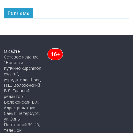
Реклама
О сайте
16+
Сетевое издание
"Новости
Купчино:kupchinon
ews.ru",
учредители: Швец
П.Е., Волохонский
В.Л. Главный
редактор -
Волохонский В.Л.
Адрес редакции:
Санкт-Петербург,
ул. Зины
Портновой 30-45,
телефон