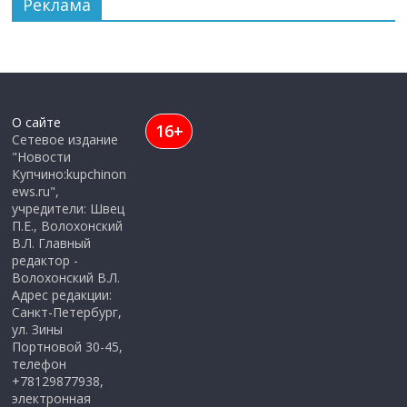
Реклама
О сайте
16+
Сетевое издание
"Новости
Купчино:kupchinon
ews.ru",
учредители: Швец
П.Е., Волохонский
В.Л. Главный
редактор -
Волохонский В.Л.
Адрес редакции:
Санкт-Петербург,
ул. Зины
Портновой 30-45,
телефон
+78129877938,
электронная