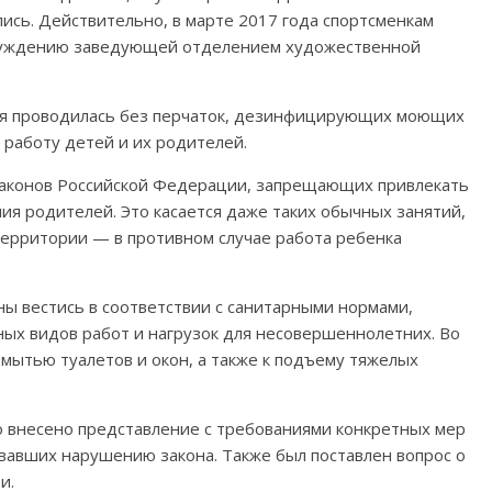
сь. Действительно, в марте 2017 года спортсменкам
инуждению заведующей отделением художественной
ия проводилась без перчаток, дезинфицирующих моющих
ю работу детей и их родителей.
законов Российской Федерации, запрещающих привлекать
ния родителей. Это касается даже таких обычных занятий,
 территории — в противном случае работа ребенка
ы вестись в соответствии с санитарными нормами,
ых видов работ и нагрузок для несовершеннолетних. Во
 мытью туалетов и окон, а также к подъему тяжелых
о внесено представление с требованиями конкретных мер
овавших нарушению закона. Также был поставлен вопрос о
и.