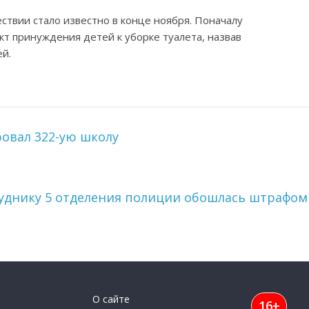
твии стало известно в конце ноября. Поначалу
т принуждения детей к уборке туалета, назвав
й.
ровал 322-ую школу
руднику 5 отделения полиции обошлась штрафом
О сайте
16+