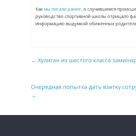
Как
мы писали ранее,
о случившемся происшес
руководство спортивной школы отрицало фак
информацию выдумкой обиженных родителе
←
Хулиган из шестого класса замини
Очередная попытка дать взятку сот
→