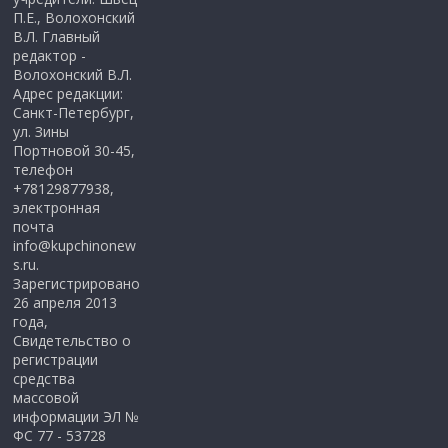
П.Е., Волохонский
В.Л. Главный
редактор -
Волохонский В.Л.
Адрес редакции:
Санкт-Петербург,
ул. Зины
Портновой 30-45,
телефон
+78129877938,
электронная
почта
info@kupchinonew
s.ru.
Зарегистрировано
26 апреля 2013
года,
Свидетельство о
регистрации
средства
массовой
информации ЭЛ №
ФС 77 - 53728