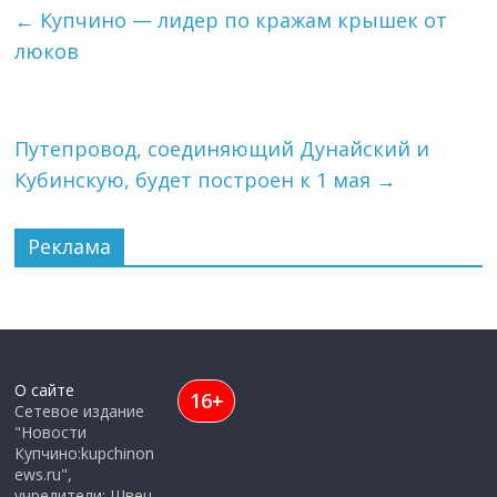
←
Купчино — лидер по кражам крышек от
люков
Путепровод, соединяющий Дунайский и
Кубинскую, будет построен к 1 мая
→
Реклама
О сайте
16+
Сетевое издание
"Новости
Купчино:kupchinon
ews.ru",
учредители: Швец