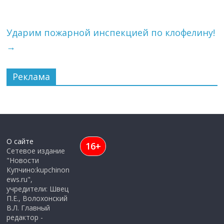
Ударим пожарной инспекцией по клофелину!
→
Реклама
О сайте
16+
Сетевое издание
"Новости
Купчино:kupchinon
ews.ru",
учредители: Швец
П.Е., Волохонский
В.Л. Главный
редактор -