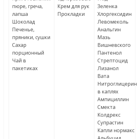
пюре, греча,
Крем для рук
Зеленка
лапша
Прокладки
Хлоргексидин
Шоколад
Левомеколь
Печенье,
Анальгин
пряники, сушки
Мазь
Сахар
Вишневского
порционный
Пантенол
Чай в
Стрептоцид
пакетиках
Лизанол
Вата
Нитроглицерин
в каплях
Ампициллин
Смекта
Колдрекс
Супрастин
Капли нормакс
Альбуцид