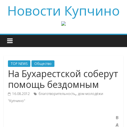
Новости Купчино
TOP NEWS
Общество
На Бухарестской соберут
помощь бездомным
,
16.08.2012
благотворительность
дом молодёжи
"Купчино"
В
д