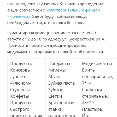
оме молодёжи «Купчино» объявили о проведении
акции совместной с
благотворительным фондом
«Ночлежка»
. Здесь будут собирать вещи,
необходимые тем, кто остался без крова.
Гуманитарная помощь принимается с 15 по 29
августа с 12 до 18 по адресу ул. Бухарестская, 91 А.
Приносить просят следующие продукты,
медикаменты и предметы первой необходимости:
Продукты:
Предметы
Медикаменты
Консервы,
гигиены:
Бинты
лучше с
Мыло
нестирильные,
«ключом»
Зубная паста
7*14
Сгущенка
Зубные
Салфетки
Конфеты
щетки
стерильные,
Продукты
Бритвенные
45*29
быстрого
станки
Пластырь
приготовления:
одноразовые
Йод