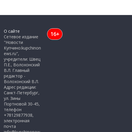
О сайте
16+
Сетевое издание
"Новости
Купчино:kupchinon
ews.ru",
учредители: Швец
П.Е., Волохонский
В.Л. Главный
редактор -
Волохонский В.Л.
Адрес редакции:
Санкт-Петербург,
ул. Зины
Портновой 30-45,
телефон
+78129877938,
электронная
почта
info@kupchinonew