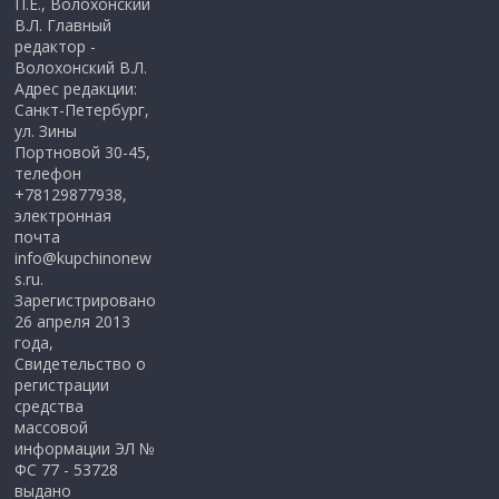
П.Е., Волохонский
В.Л. Главный
редактор -
Волохонский В.Л.
Адрес редакции:
Санкт-Петербург,
ул. Зины
Портновой 30-45,
телефон
+78129877938,
электронная
почта
info@kupchinonew
s.ru.
Зарегистрировано
26 апреля 2013
года,
Свидетельство о
регистрации
средства
массовой
информации ЭЛ №
ФС 77 - 53728
выдано