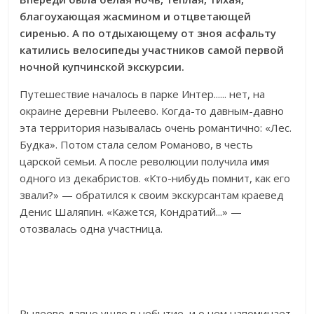
благоухающая жасмином и отцветающей
сиренью.
А по отдыхающему от зноя асфальту
катились велосипеды участников самой первой
ночной купчинской экскурсии.
Путешествие началось в парке Интер...... нет, на
окраине деревни Рылеево. Когда-то давным-давно
эта территория называлась очень романтично: «Лес.
Будка». Потом стала селом Романово, в честь
царской семьи. А после революции получила имя
одного из декабристов. «Кто-нибудь помнит, как его
звали?» — обратился к своим экскурсантам краевед
Денис Шаляпин. «Кажется, Кондратий...» —
отозвалась одна участница.
Рылеево давно ушло в небытие, и о нем напоминает