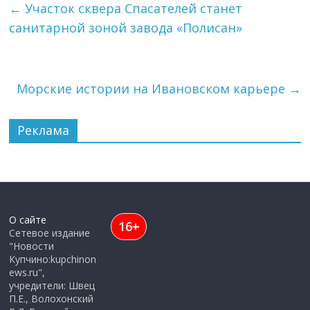
←
Участок сквера Спасателей станет
санитарной зоной завода «Полисан»
Морские истории на Ивановском карьере
→
Реклама
О сайте
16+
Сетевое издание
"Новости
Купчино:kupchinon
ews.ru",
учредители: Швец
П.Е., Волохонский