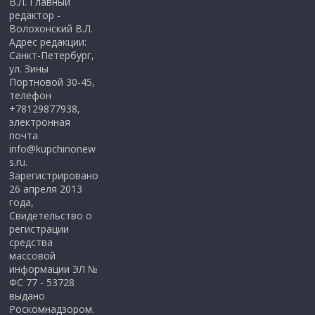
В.Л. Главный
редактор -
Волохонский В.Л.
Адрес редакции:
Санкт-Петербург,
ул. Зины
Портновой 30-45,
телефон
+78129877938,
электронная
почта
info@kupchinonew
s.ru.
Зарегистрировано
26 апреля 2013
года,
Свидетельство о
регистрации
средства
массовой
информации ЭЛ №
ФС 77 - 53728
выдано
Роскомнадзором.