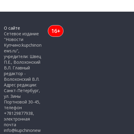
О сайте
16+
Сетевое издание
"Новости
Купчино:kupchinon
ews.ru",
учредители: Швец
П.Е., Волохонский
В.Л. Главный
редактор -
Волохонский В.Л.
Адрес редакции:
Санкт-Петербург,
ул. Зины
Портновой 30-45,
телефон
+78129877938,
электронная
почта
info@kupchinonew