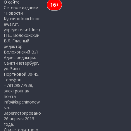
О сайте
16+
Сетевое издание
"Новости
Купчино:kupchinon
ews.ru",
учредители: Швец
П.Е., Волохонский
В.Л. Главный
редактор -
Волохонский В.Л.
Адрес редакции:
Санкт-Петербург,
ул. Зины
Портновой 30-45,
телефон
+78129877938,
электронная
почта
info@kupchinonew
s.ru.
Зарегистрировано
26 апреля 2013
года,
Свидетельство о