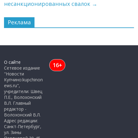
несанкционированных свалок
→
Реклама
О сайте
16+
Сетевое издание
"Новости
Купчино:kupchinon
ews.ru",
учредители: Швец
П.Е., Волохонский
В.Л. Главный
редактор -
Волохонский В.Л.
Адрес редакции:
Санкт-Петербург,
ул. Зины