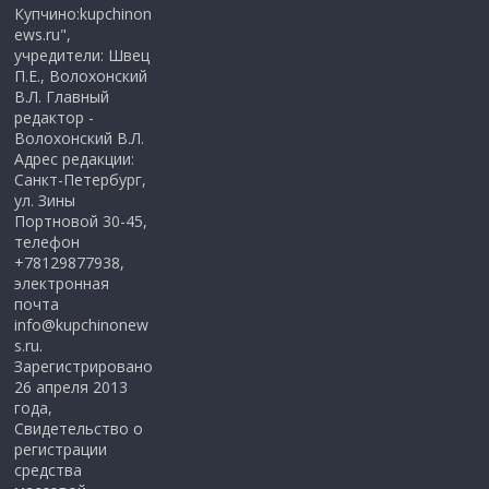
Купчино:kupchinon
ews.ru",
учредители: Швец
П.Е., Волохонский
В.Л. Главный
редактор -
Волохонский В.Л.
Адрес редакции:
Санкт-Петербург,
ул. Зины
Портновой 30-45,
телефон
+78129877938,
электронная
почта
info@kupchinonew
s.ru.
Зарегистрировано
26 апреля 2013
года,
Свидетельство о
регистрации
средства