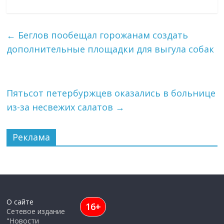
←
Беглов пообещал горожанам создать
дополнительные площадки для выгула собак
Пятьсот петербуржцев оказались в больнице
из-за несвежих салатов
→
Реклама
О сайте
16+
Сетевое издание
"Новости