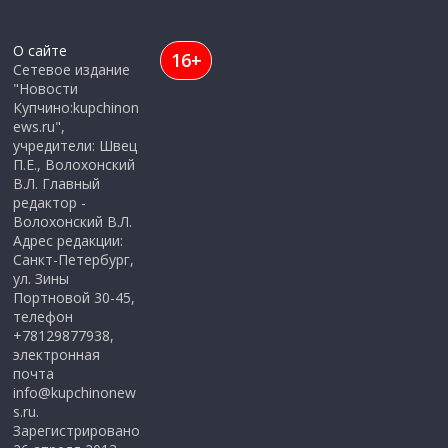
О сайте
16+
Сетевое издание
"Новости
Купчино:kupchinon
ews.ru",
учредители: Швец
П.Е., Волохонский
В.Л. Главный
редактор -
Волохонский В.Л.
Адрес редакции:
Санкт-Петербург,
ул. Зины
Портновой 30-45,
телефон
+78129877938,
электронная
почта
info@kupchinonew
s.ru.
Зарегистрировано