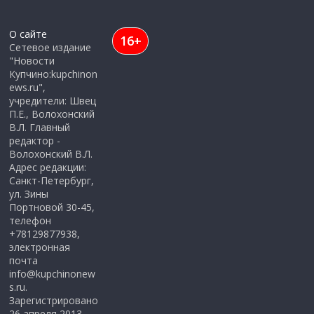
О сайте
16+
Сетевое издание
"Новости
Купчино:kupchinon
ews.ru",
учредители: Швец
П.Е., Волохонский
В.Л. Главный
редактор -
Волохонский В.Л.
Адрес редакции:
Санкт-Петербург,
ул. Зины
Портновой 30-45,
телефон
+78129877938,
электронная
почта
info@kupchinonew
s.ru.
Зарегистрировано
26 апреля 2013