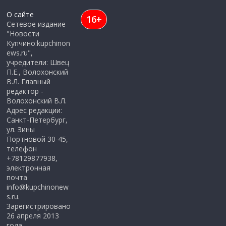
О сайте
16+
Сетевое издание
"Новости
Купчино:kupchinon
ews.ru",
учредители: Швец
П.Е., Волохонский
В.Л. Главный
редактор -
Волохонский В.Л.
Адрес редакции:
Санкт-Петербург,
ул. Зины
Портновой 30-45,
телефон
+78129877938,
электронная
почта
info@kupchinonew
s.ru.
Зарегистрировано
26 апреля 2013
года,