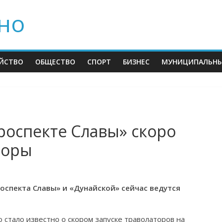
но
ЙСТВО
ОБЩЕСТВО
СПОРТ
БИЗНЕС
МУНИЦИПАЛЬНЫ
роспекте Славы» скоро
торы
спекта Славы» и «Дунайской» сейчас ведутся
о стало известно о скором запуске траволаторов на