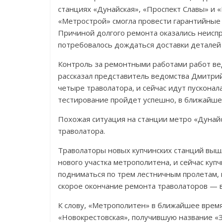
станциях «Дунайская», «Проспект Славы» и 
«Метрострой» смогла провести гарантийные
Причиной долгого ремонта оказались неисп
потребовалось дождаться доставки деталей 
Контроль за ремонтными работами работ вед
рассказал представитель ведомства Дмитри
четыре траволатора, и сейчас идут пусконал
тестирование пройдет успешно, в ближайше
Похожая ситуация на станции метро «Дунайс
траволатора.
Траволаторы новых купчинских станций вышли
нового участка метрополитена, и сейчас куп
подниматься по трем лестничным пролетам,
скорое окончание ремонта траволаторов — 
К слову, «Метрополитен» в ближайшее врем
«Новокрестовская», получившую название «Зе