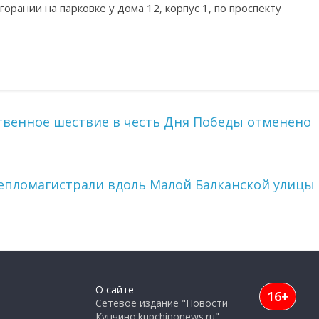
горании на парковке у дома 12, корпус 1, по проспекту
твенное шествие в честь Дня Победы отменено
епломагистрали вдоль Малой Балканской улицы
О сайте
16+
Сетевое издание "Новости
Купчино:kupchinonews.ru",