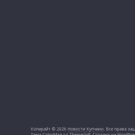
Копирайт © 2026
Новости Купчино
. Все права за
Тема ColorMag от
ThemeGrill
. Создано на
WordPre