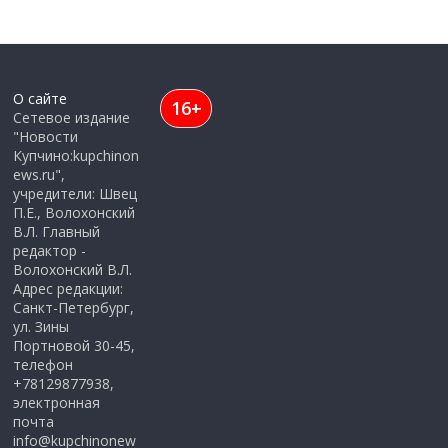
О сайте
16+
Сетевое издание
"Новости
Купчино:kupchinon
ews.ru",
учредители: Швец
П.Е., Волохонский
В.Л. Главный
редактор -
Волохонский В.Л.
Адрес редакции:
Санкт-Петербург,
ул. Зины
Портновой 30-45,
телефон
+78129877938,
электронная
почта
info@kupchinonew