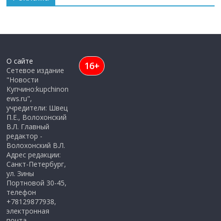
О сайте
16+
Сетевое издание
"Новости
Купчино:kupchinon
ews.ru",
учредители: Швец
П.Е., Волохонский
В.Л. Главный
редактор -
Волохонский В.Л.
Адрес редакции:
Санкт-Петербург,
ул. Зины
Портновой 30-45,
телефон
+78129877938,
электронная
почта