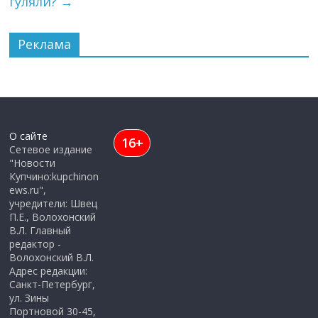
гуляли?
→
Реклама
О сайте
16+
Сетевое издание
"Новости
Купчино:kupchinon
ews.ru",
учредители: Швец
П.Е., Волохонский
В.Л. Главный
редактор -
Волохонский В.Л.
Адрес редакции:
Санкт-Петербург,
ул. Зины
Портновой 30-45,