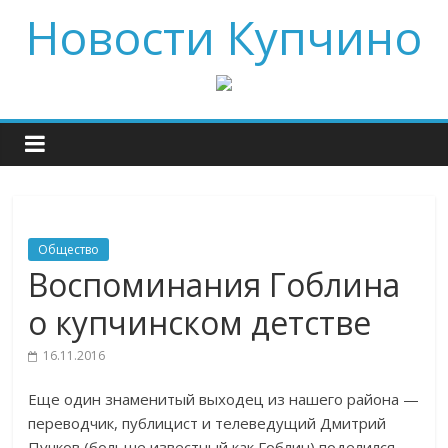
Новости Купчино
Общество
Воспоминания Гоблина
о купчинском детстве
16.11.2016
Еще один знаменитый выходец из нашего района —
переводчик, публицист и телеведущий Дмитрий
Пучков (больше известный как Гоблин) поделился