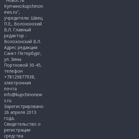
"Новости
Купчино:kupchinon
ews.ru",
учредители: Швец
П.Е., Волохонский
В.Л. Главный
редактор -
Волохонский В.Л.
Адрес редакции:
Санкт-Петербург,
ул. Зины
Портновой 30-45,
телефон
+78129877938,
электронная
почта
info@kupchinonew
s.ru.
Зарегистрировано
26 апреля 2013
года,
Свидетельство о
регистрации
средства