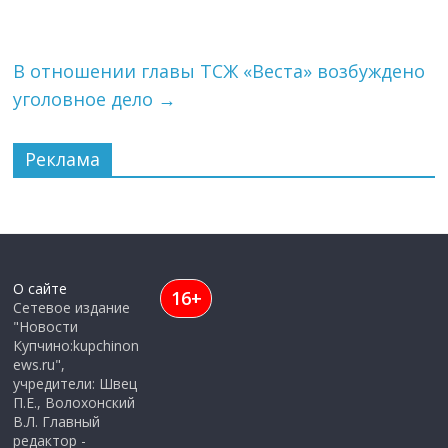
В отношении главы ТСЖ «Веста» возбуждено
уголовное дело
→
Реклама
О сайте
16+
Сетевое издание
"Новости
Купчино:kupchinon
ews.ru",
учредители: Швец
П.Е., Волохонский
В.Л. Главный
редактор -