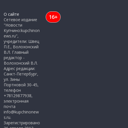
О сайте
16+
Сетевое издание
"Новости
Купчино:kupchinon
ews.ru",
учредители: Швец
П.Е., Волохонский
В.Л. Главный
редактор -
Волохонский В.Л.
Адрес редакции:
Санкт-Петербург,
ул. Зины
Портновой 30-45,
телефон
+78129877938,
электронная
почта
info@kupchinonew
s.ru.
Зарегистрировано