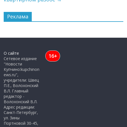
Реклама
О сайте
16+
Сетевое издание
"Новости
Купчино:kupchinon
ews.ru",
учредители: Швец
П.Е., Волохонский
В.Л. Главный
редактор -
Волохонский В.Л.
Адрес редакции:
Санкт-Петербург,
ул. Зины
Портновой 30-45,