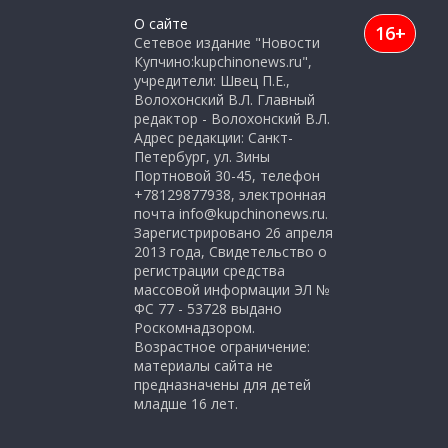
О сайте
16+
Сетевое издание "Новости
Купчино:kupchinonews.ru",
учредители: Швец П.Е.,
Волохонский В.Л. Главный
редактор - Волохонский В.Л.
Адрес редакции: Санкт-
Петербург, ул. Зины
Портновой 30-45, телефон
+78129877938, электронная
почта info@kupchinonews.ru.
Зарегистрировано 26 апреля
2013 года, Свидетельство о
регистрации средства
массовой информации ЭЛ №
ФС 77 - 53728 выдано
Роскомнадзором.
Возрастное ограничение:
материалы сайта не
предназначены для детей
младше 16 лет.