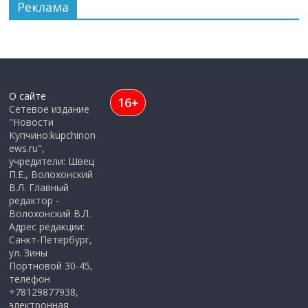
Реклама
О сайте
16+
Сетевое издание
"Новости
Купчино:kupchinon
ews.ru",
учредители: Швец
П.Е., Волохонский
В.Л. Главный
редактор -
Волохонский В.Л.
Адрес редакции:
Санкт-Петербург,
ул. Зины
Портновой 30-45,
телефон
+78129877938,
электронная