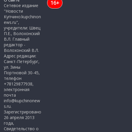
16+
Сетевое издание
"Новости
Купчино:kupchinon
ews.ru",
учредители: Швец
П.Е., Волохонский
В.Л. Главный
редактор -
Волохонский В.Л.
Адрес редакции:
Санкт-Петербург,
ул. Зины
Портновой 30-45,
телефон
+78129877938,
электронная
почта
info@kupchinonew
s.ru.
Зарегистрировано
26 апреля 2013
года,
Свидетельство о